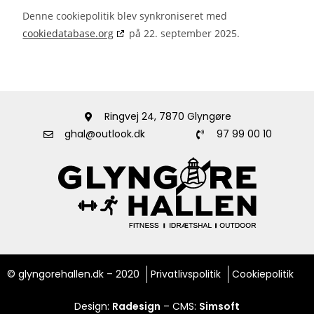
Denne cookiepolitik blev synkroniseret med
cookiedatabase.org
på 22. september 2025.
Ringvej 24, 7870 Glyngøre
ghal@outlook.dk
97 99 00 10
© glyngorehallen.dk – 2020
Privatlivspolitik
Cookiepolitik
Design:
Radesign
– CMS:
Simsoft