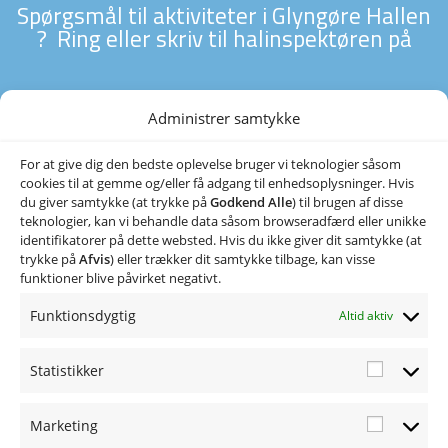
Spørgsmål til aktiviteter i Glyngøre Hallen
? Ring eller skriv til halinspektøren på
Administrer samtykke
22 50 99 10
ghal@outlook.dk
For at give dig den bedste oplevelse bruger vi teknologier såsom
cookies til at gemme og/eller få adgang til enhedsoplysninger. Hvis
du giver samtykke (at trykke på
Godkend Alle
) til brugen af disse
teknologier, kan vi behandle data såsom browseradfærd eller unikke
identifikatorer på dette websted. Hvis du ikke giver dit samtykke (at
trykke på
Afvis
) eller trækker dit samtykke tilbage, kan visse
funktioner blive påvirket negativt.
Funktionsdygtig
Altid aktiv
Ringvej 24, 7870 Glyngøre
Statistikker
ghal@outlook.dk
97 99 00 10
Marketing