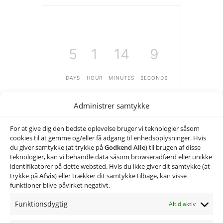
5
1
14
9
DAYS
HOUR
MINUTES
SECONDS
Administrer samtykke
For at give dig den bedste oplevelse bruger vi teknologier såsom
cookies til at gemme og/eller få adgang til enhedsoplysninger. Hvis
du giver samtykke (at trykke på
Godkend Alle
) til brugen af disse
Skriv et svar
teknologier, kan vi behandle data såsom browseradfærd eller unikke
identifikatorer på dette websted. Hvis du ikke giver dit samtykke (at
trykke på
Afvis
) eller trækker dit samtykke tilbage, kan visse
Du skal være
logget ind
for at skrive en
funktioner blive påvirket negativt.
kommentar.
Funktionsdygtig
Altid aktiv
Ringvej 24, 7870 Glyngøre